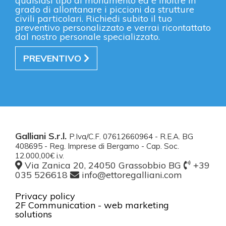
qualsiasi tipo di monumento ed é inoltre in
grado di allontanare i piccioni da strutture
civili particolari. Richiedi subito il tuo
preventivo personalizzato e verrai ricontattato
dal nostro personale specializzato.
PREVENTIVO
Galliani S.r.l.
P.Iva/C.F. 07612660964 - R.E.A. BG
408695 - Reg. Imprese di Bergamo - Cap. Soc.
12.000,00€ i.v.
Via Zanica 20, 24050 Grassobbio BG
+39
035 526618
info@ettoregalliani.com
Privacy policy
2F Communication - web marketing
solutions