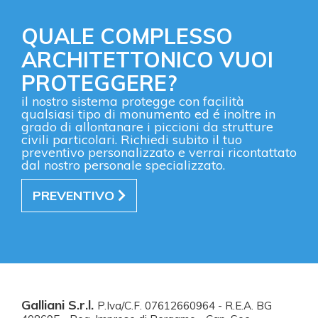
QUALE COMPLESSO
ARCHITETTONICO VUOI
PROTEGGERE?
il nostro sistema protegge con facilità
qualsiasi tipo di monumento ed é inoltre in
grado di allontanare i piccioni da strutture
civili particolari. Richiedi subito il tuo
preventivo personalizzato e verrai ricontattato
dal nostro personale specializzato.
PREVENTIVO
Galliani S.r.l.
P.Iva/C.F. 07612660964 - R.E.A. BG